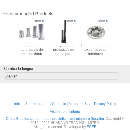
Recommended Products
bras de
Adaptador corto
Componentes
Rotundidad de las
Mejor ofer
otética,
de prótesis de
protésicos de
extremidades
Venta 
tador
acero inoxidable
titanio para
inferiores
prótesis de
 de cuatro
ISO 13485 de 45
extremidades
componentes
y pie de f
tas.
mm-90 mm
inferiores,
protésicos
carb
adaptador de
adaptador de
Cambie la lengua
pilones de fibra
toma de prótesis
de carbono de
de acero
Spanish
420 mm.
inoxidable 17 - 4
Inicio
|
Sobre nosotros
|
Contacto
|
Mapa del Sitio
|
Privacy Policy
Visión de escritorio
China Baje los componentes prostéticos del miembro Supplier.
Copyright ©
2016 - 2026 HUAKANG TRADING LIMITED.
All rights reserved. Developed by
ECER