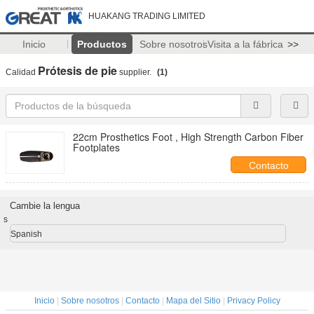
HUAKANG TRADING LIMITED
Inicio
Productos
Sobre nosotros
Visita a la fábrica
>>
Prótesis de pie
Calidad
supplier.
(1)
22cm Prosthetics Foot , High Strength Carbon Fiber
Footplates
Contacto
Cambie la lengua
s
Spanish
Inicio
|
Sobre nosotros
|
Contacto
|
Mapa del Sitio
|
Privacy Policy