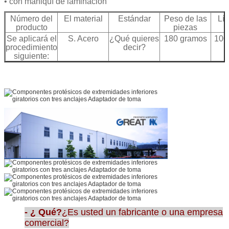
• con maniquí de laminación
Número del
El material
Estándar
Peso de las
Lím
producto
piezas
Se aplicará el
S. Acero
¿Qué quieres
180 gramos
100 
procedimiento
decir?
siguiente:
Se aplicará el
de acero
¿Qué quieres
152 gramos
125
procedimiento
decir?
27
siguiente:
- ¿ Qué?
¿Es usted un fabricante o una empresa
comercial?