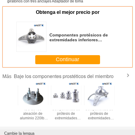
Obtenga el mejor precio por
Componentes protésicos de
extremidades inferiores
giratorios con tres anclajes
Adaptador de toma
Continuar
Baje los componentes prostéticos del miembro
Más
oxidable
ISO 13485
Componentes de
Componentes de
Compon
ción 630
aleación de
prótesis de
prótesis de
protésic
r de tres
aluminio 220lbs
extremidades
extremidades
extremi
ajes
AK adaptador de
inferiores-adaptor
inferiores -
inferi
toma de corriente
de doble cabeza
Adaptador de
giratorio
((piramidal)
enchufe giratorio
punt
Cambie la lengua