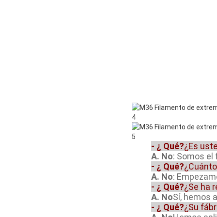
- ¿ Qué?
¿Es ust
A. No
: Somos el 
- ¿ Qué?
¿Cuánto
A. No
: Empezamos
- ¿ Qué?
¿Se ha r
A. No
Sí, hemos 
- ¿ Qué?
¿Su fábr