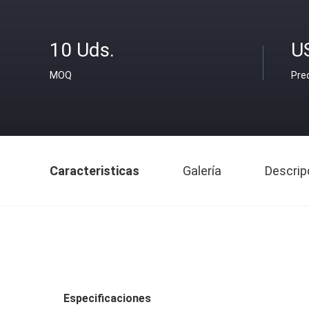
10 Uds.
U
MOQ
Pre
Caracteristicas
Galería
Descrip
Especificaciones