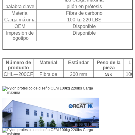
palabra clave
pilón en prótesis
Material
Fibra de carbono
Carga máxima
100 kg 220 LBS
OEM
Disponible
Impresión de
Disponible
logotipo
Número de
Material
Estándar
Peso de la
Lí
producto
pieza
CHL—200CF
Fibra de
200 mm
100 
58 g
carbono