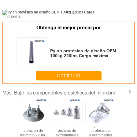
Obtenga el mejor precio por
Pylon protésico de diseño OEM
100kg 220lbs Carga máxima
Continuar
Baje los componentes prostéticos del miembro
Más
oxidable
ISO 13485
Componentes de
Componentes de
Compon
ción 630
aleación de
prótesis de
prótesis de
protésic
r de tres
aluminio 220lbs
extremidades
extremidades
extremi