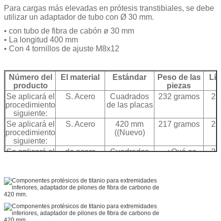
Para cargas más elevadas en prótesis transtibiales, se debe
utilizar un adaptador de tubo con Ø 30 mm.
• con tubo de fibra de cabón ø 30 mm
• La longitud 400 mm
• Con 4 tornillos de ajuste M8x12
Número del
El material
Estándar
Peso de las
Lím
producto
piezas
Se aplicará el
S. Acero
Cuadrados
232 gramos
22
procedimiento
de las placas
siguiente:
Se aplicará el
S. Acero
420 mm
217 gramos
22
procedimiento
((Nuevo)
siguiente:
Se aplicará el
de acero
Cuadrados
- ¿Qué es
27
procedimiento
de las placas
eso?
siguiente:
Se aplicarán
De aleación
Cuadrados
- ¿Qué es
22
las
de aluminio
de las placas
eso?
disposiciones
siguientes: