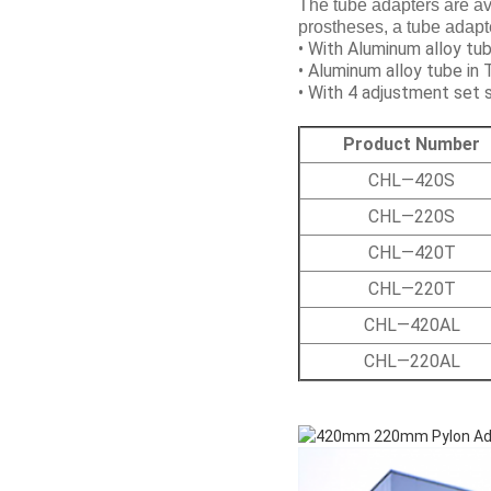
The tube adapters are av
prostheses, a tube adap
• With Aluminum alloy t
• Aluminum alloy tube in 
• With 4 adjustment se
Product Number
CHL—420S
CHL—220S
CHL—420T
CHL—220T
CHL—420AL
CHL—220AL