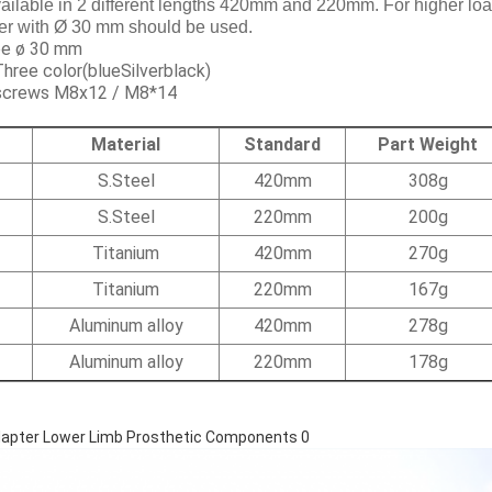
ailable in 2 different lengths 420mm and 220mm. For higher load
ter with Ø 30 mm should be used.
ube ø 30 mm
Three color(blueSilverblack)
t screws M8x12 / M8*14
Material
Standard
Part Weight
S.Steel
420mm
308g
S.Steel
220mm
200g
Titanium
420mm
270g
Titanium
220mm
167g
Aluminum alloy
420mm
278g
Aluminum alloy
220mm
178g