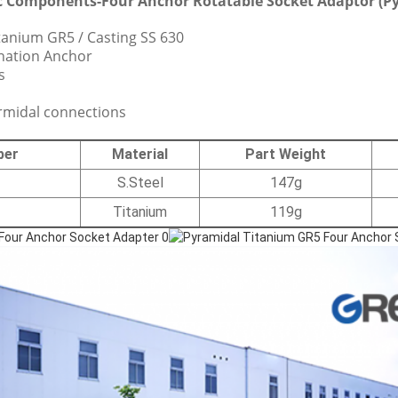
c Components-Four Anchor Rotatable Socket Adaptor (P
Titanium GR5 / Casting SS 630
nation Anchor
s
rmidal connections
ber
Material
Part Weight
S.Steel
147g
Titanium
119g