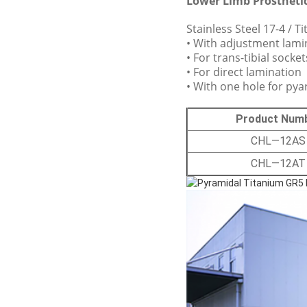
Lower Limb Prostheti
Stainless Steel 17-4 / 
• With adjustment lami
• For trans-tibial socket
• For direct lamination
•
With one hole for pya
Product Num
CHL—12AS
CHL—12AT