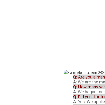
Q
: Are you a ma
A
: We are the m
Q
: How many yea
A
: We began manu
Q
: Did your fact
A
: Yes. We appli