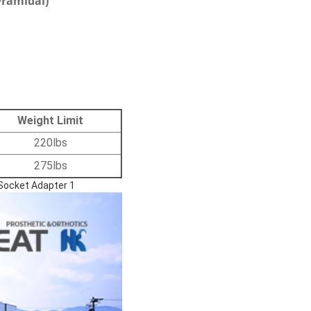
yramidal)
Weight Limit
220lbs
275lbs